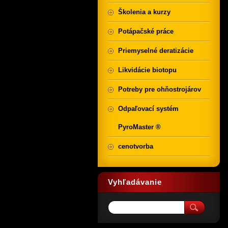
Školenia a kurzy
Potápačské práce
Priemyselné deratizácie
Likvidácie biotopu
Potreby pre ohňostrojárov
Odpaľovací systém
PyroMaster ®
cenotvorba
Vyhľadávanie