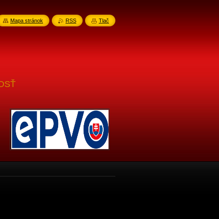
Mapa stránok
RSS
Tlač
SŤ