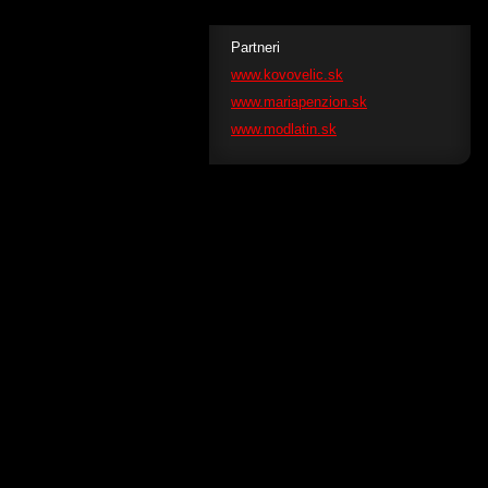
Partneri
www.kovovelic.sk
www.mariapenzion.sk
www.modlatin.sk