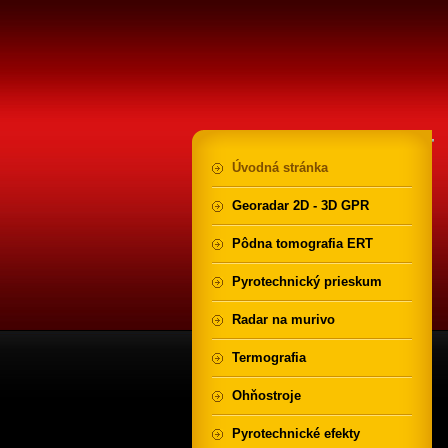
Úvodná stránka
Georadar 2D - 3D GPR
Pôdna tomografia ERT
Pyrotechnický prieskum
Radar na murivo
Termografia
Ohňostroje
Pyrotechnické efekty