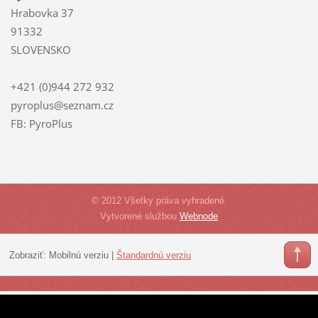
Hrabovka 37
91332
SLOVENSKO
+421 (0)944 272 932
pyroplus@seznam.cz
FB: PyroPlus
© 2012 Všetky práva vyhradené.
Vytvorené službou
Webnode
Zobraziť:
Mobilnú verziu
|
Štandardnú verziu